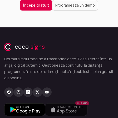
Începe gratuit
Programează un demo
coco
signs
Cel mai simplu mod de a transforma orice TV sau ecran într-un
afișaj digital puternic. Gestionează conținutul la distanță,
programează liste de redare și implică-ți publicul — plan gratuit
disponibil.
CURÂND
GET IT ON
DOWNLOAD ON THE
Google Play
App Store