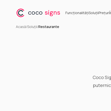
coco
signs
Funcționalități
Soluții
Prețuri
Acasă
/
Soluții
/
Restaurante
Coco Sig
puternic