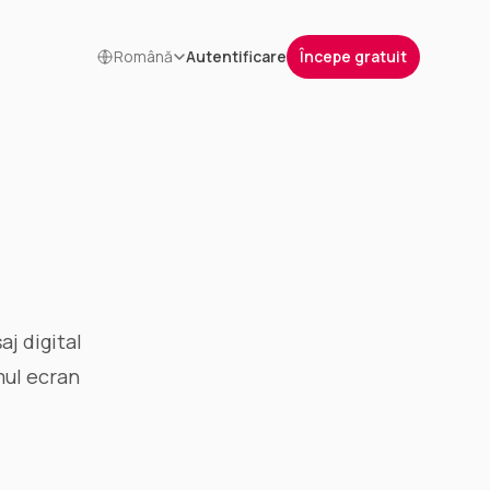
Română
Autentificare
Începe gratuit
j digital
mul ecran