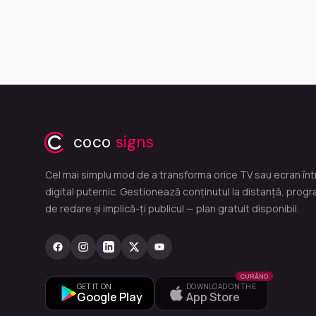
coco
signs
Cel mai simplu mod de a transforma orice TV sau ecran într
digital puternic. Gestionează conținutul la distanță, prog
de redare și implică-ți publicul — plan gratuit disponibil.
CURÂND
GET IT ON
DOWNLOAD ON THE
Google Play
App Store