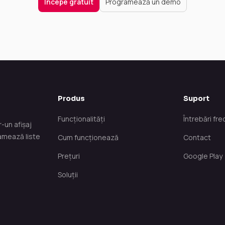
Începe gratuit
Programează un demo
Produs
Suport
Funcționalități
Întrebări fr
-un afișaj
ramează liste
Cum funcționează
Contact
Prețuri
Google Play
Soluții